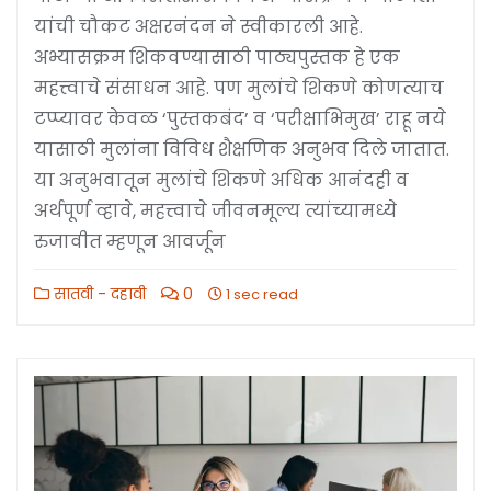
यांची चौकट अक्षरनंदन ने स्वीकारली आहे.
अभ्यासक्रम शिकवण्यासाठी पाठ्यपुस्तक हे एक
महत्त्वाचे संसाधन आहे. पण मुलांचे शिकणे कोणत्याच
टप्प्यावर केवळ ‘पुस्तकबंद’ व ‘परीक्षाभिमुख’ राहू नये
यासाठी मुलांना विविध शैक्षणिक अनुभव दिले जातात.
या अनुभवातून मुलांचे शिकणे अधिक आनंदही व
अर्थपूर्ण व्हावे, महत्त्वाचे जीवनमूल्य त्यांच्यामध्ये
रुजावीत म्हणून आवर्जून
सातवी - दहावी
0
1 sec read