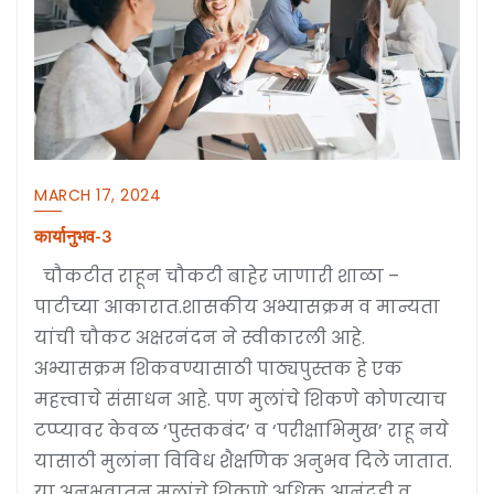
MARCH 17, 2024
कार्यानुभव-3
चौकटीत राहून चौकटी बाहेर जाणारी शाळा –
पाटीच्या आकारात.शासकीय अभ्यासक्रम व मान्यता
यांची चौकट अक्षरनंदन ने स्वीकारली आहे.
अभ्यासक्रम शिकवण्यासाठी पाठ्यपुस्तक हे एक
महत्त्वाचे संसाधन आहे. पण मुलांचे शिकणे कोणत्याच
टप्प्यावर केवळ ‘पुस्तकबंद’ व ‘परीक्षाभिमुख’ राहू नये
यासाठी मुलांना विविध शैक्षणिक अनुभव दिले जातात.
या अनुभवातून मुलांचे शिकणे अधिक आनंदही व