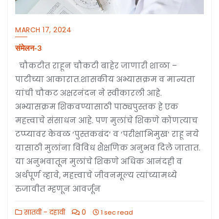
MARCH 17, 2024
संमेलन-3
चौकटीत राहून चौकटी बाहेर जाणारी शाळा –
पाटीच्या आकारात.शासकीय अभ्यासक्रम व मान्यता
यांची चौकट अक्षरनंदन ने स्वीकारली आहे.
अभ्यासक्रम शिकवण्यासाठी पाठ्यपुस्तक हे एक
महत्त्वाचे संसाधन आहे. पण मुलांचे शिकणे कोणत्याच
टप्प्यावर केवळ ‘पुस्तकबंद’ व ‘परीक्षाभिमुख’ राहू नये
यासाठी मुलांना विविध शैक्षणिक अनुभव दिले जातात.
या अनुभवातून मुलांचे शिकणे अधिक आनंदही व
अर्थपूर्ण व्हावे, महत्त्वाचे जीवनमूल्य त्यांच्यामध्ये
रुजावीत म्हणून आवर्जून
सातवी - दहावी
0
1 sec read