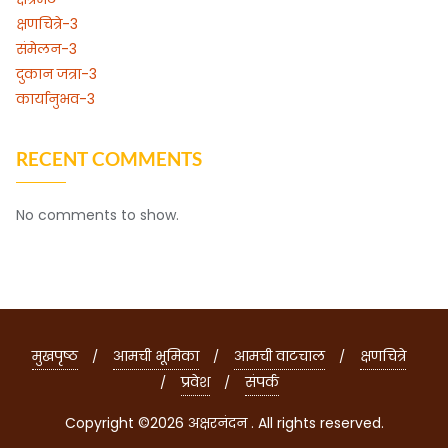
क्षणचित्रे-3
संमेलन-3
दुकान जत्रा-3
कार्यानुभव-3
RECENT COMMENTS
No comments to show.
मुखपृष्ठ
आमची भूमिका
आमची वाटचाल
क्षणचित्रे
प्रवेश
संपर्क
Copyright ©2026 अक्षरनंदन . All rights reserved.