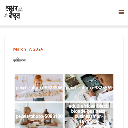
March 17, 2024
संमेलन
pexels-photo-8923566
pexels-photo-3825569
adult-african-black-
blonde-business-
pexels-photo-5088180
businessman-
1629587-
pxhere.com_.jpg